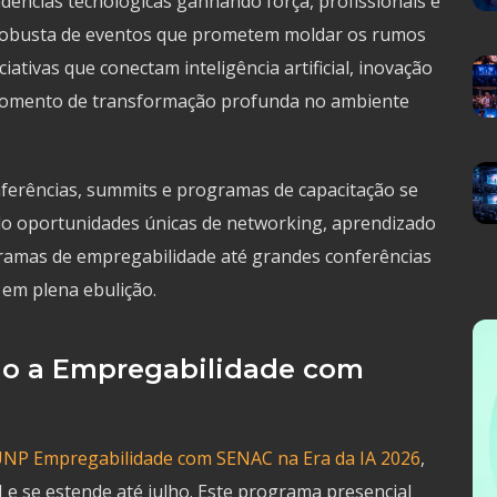
dências tecnológicas ganhando força, profissionais e
robusta de eventos que prometem moldar os rumos
iativas que conectam inteligência artificial, inovação
m momento de transformação profunda no ambiente
nferências, summits e programas de capacitação se
ndo oportunidades únicas de networking, aprendizado
ramas de empregabilidade até grandes conferências
 em plena ebulição.
o a Empregabilidade com
NP Empregabilidade com SENAC na Era da IA 2026
,
N e se estende até julho. Este programa presencial