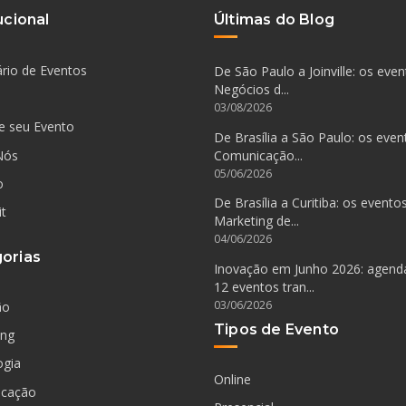
ucional
Últimas do Blog
rio de Eventos
De São Paulo a Joinville: os eve
Negócios d...
03/08/2026
e seu Evento
De Brasília a São Paulo: os even
Nós
Comunicação...
05/06/2026
o
De Brasília a Curitiba: os evento
it
Marketing de...
04/06/2026
orias
Inovação em Junho 2026: agen
12 eventos tran...
03/06/2026
ão
Tipos de Evento
ing
ogia
Online
cação