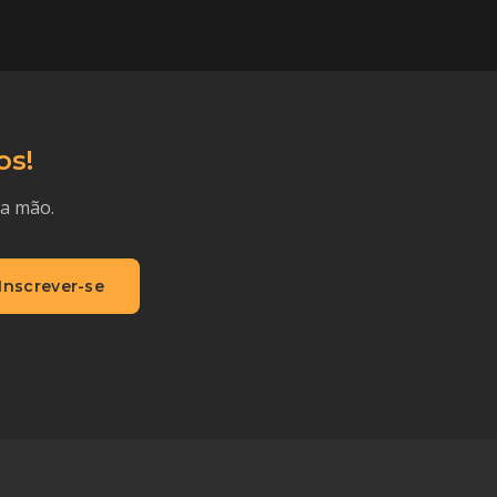
os!
ra mão.
Inscrever-se