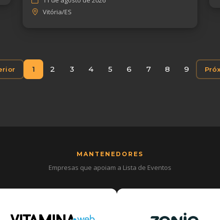
Vitória/ES
1
2
3
4
5
6
7
8
9
erior
Pró
MANTENEDORES
Empresas que apoiam a Lista de Eventos