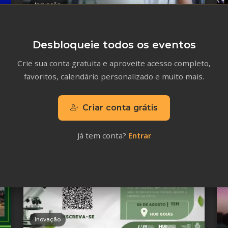
Inovação
Minicurso Growth Intelligence 2026
- Online
Desbloqueie todos os eventos
31 de julho de 2026 - 07 de agosto de 2026
Crie sua conta gratuita e aproveite acesso completo,
favoritos, calendário personalizado e muito mais.
Criar conta grátis
Já tem conta?
Entrar
Inovação