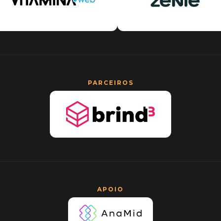
PARCEIROS
APOIO