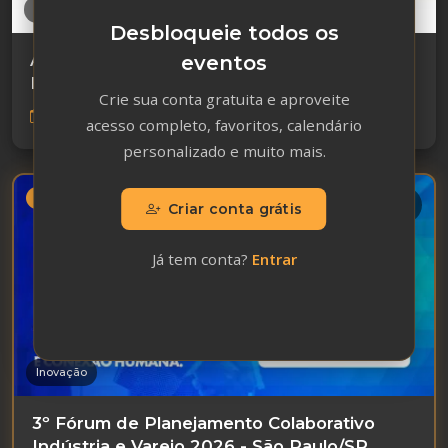
Marketing
Desbloqueie todos os
Academia APP 2026 - Agosto com Rejane
eventos
Bicca - Online
Crie sua conta gratuita e aproveite
11 de agosto de 2026
acesso completo, favoritos, calendário
personalizado e muito mais.
Destaque
Em breve
Criar conta grátis
Já tem conta?
Entrar
Inovação
3º Fórum de Planejamento Colaborativo
Indústria e Varejo 2026 - São Paulo/SP