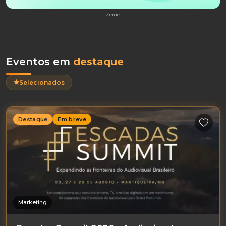
Zenie
Eventos em
destaque
Selecionados
Destaque
Em breve
Marketing