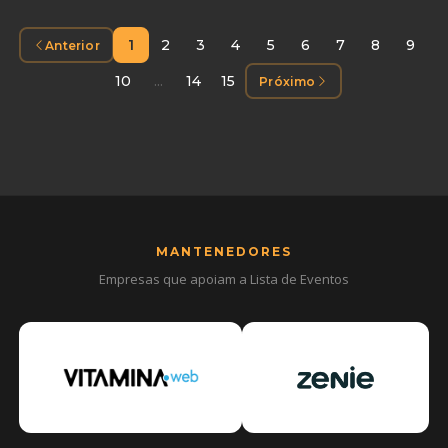
1
2
3
4
5
6
7
8
9
Anterior
10
...
14
15
Próximo
MANTENEDORES
Empresas que apoiam a Lista de Eventos