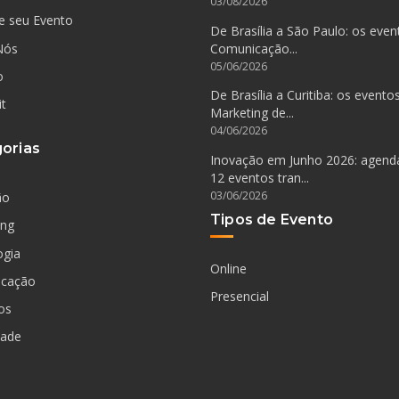
03/08/2026
e seu Evento
De Brasília a São Paulo: os even
Nós
Comunicação...
05/06/2026
o
De Brasília a Curitiba: os evento
it
Marketing de...
04/06/2026
orias
Inovação em Junho 2026: agen
12 eventos tran...
03/06/2026
ão
Tipos de Evento
ing
ogia
Online
cação
Presencial
os
dade