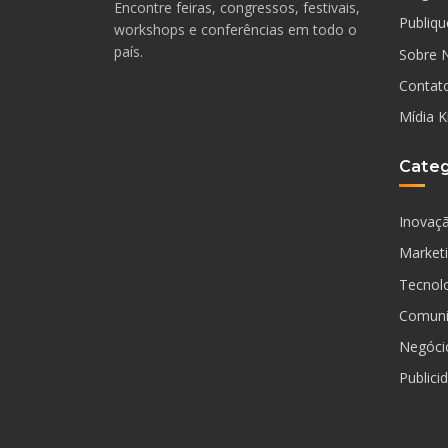
Encontre feiras, congressos, festivais,
Publiqu
workshops e conferências em todo o
país.
Sobre 
Contat
Mídia K
Categ
Inovaç
Market
Tecnol
Comuni
Negóci
Publici