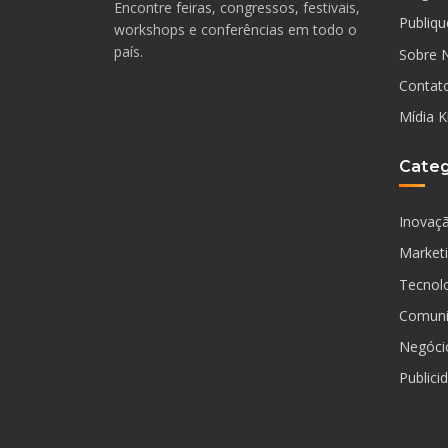
Encontre feiras, congressos, festivais,
Publiqu
workshops e conferências em todo o
país.
Sobre 
Contat
Mídia K
Categ
Inovaç
Market
Tecnol
Comuni
Negóci
Publici