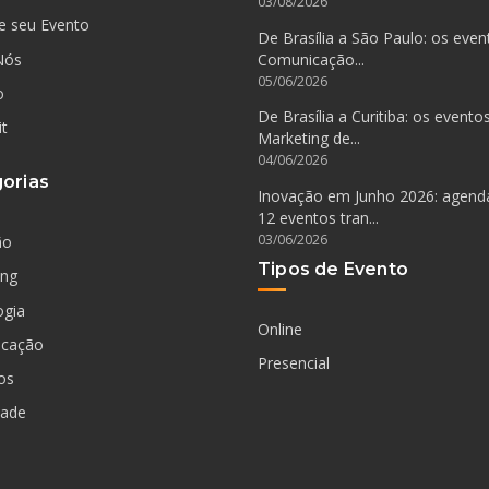
03/08/2026
e seu Evento
De Brasília a São Paulo: os even
Nós
Comunicação...
05/06/2026
o
De Brasília a Curitiba: os evento
it
Marketing de...
04/06/2026
orias
Inovação em Junho 2026: agen
12 eventos tran...
03/06/2026
ão
Tipos de Evento
ing
ogia
Online
cação
Presencial
os
dade