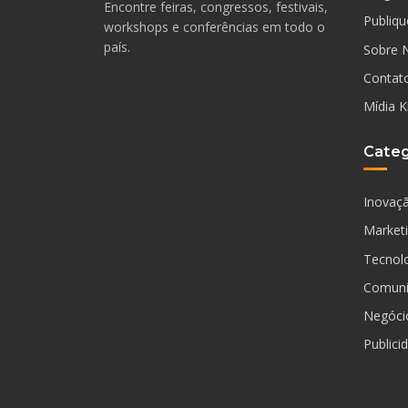
Encontre feiras, congressos, festivais,
Publiqu
workshops e conferências em todo o
país.
Sobre 
Contat
Mídia K
Categ
Inovaç
Market
Tecnol
Comuni
Negóci
Publici