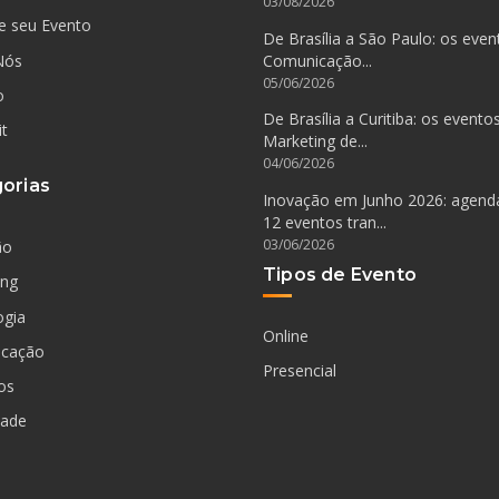
03/08/2026
e seu Evento
De Brasília a São Paulo: os even
Nós
Comunicação...
05/06/2026
o
De Brasília a Curitiba: os evento
it
Marketing de...
04/06/2026
orias
Inovação em Junho 2026: agen
12 eventos tran...
03/06/2026
ão
Tipos de Evento
ing
ogia
Online
cação
Presencial
os
dade