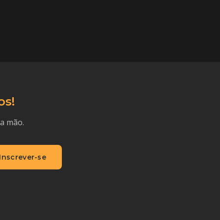
os!
ra mão.
Inscrever-se