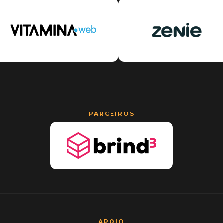
PARCEIROS
APOIO