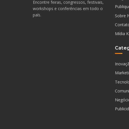
Encontre feiras, congressos, festivais,
Publiqu
workshops e conferências em todo o
país.
Sobre 
Contat
Mídia K
Categ
Inovaç
Market
Tecnol
Comuni
Negóci
Publici