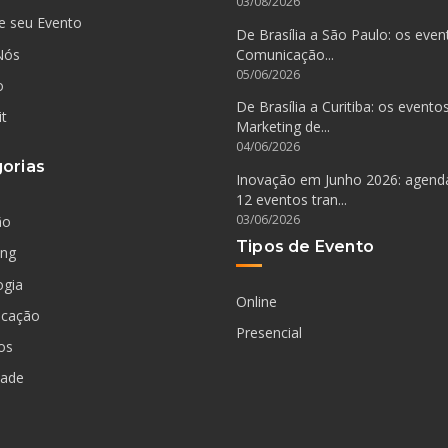
03/08/2026
e seu Evento
De Brasília a São Paulo: os even
Nós
Comunicação...
05/06/2026
o
De Brasília a Curitiba: os evento
it
Marketing de...
04/06/2026
orias
Inovação em Junho 2026: agen
12 eventos tran...
03/06/2026
ão
Tipos de Evento
ing
ogia
Online
cação
Presencial
os
dade