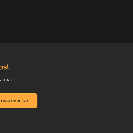
os!
ra mão.
Inscrever-se