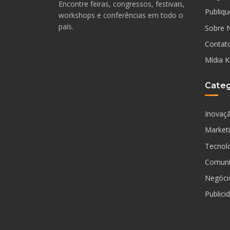
Encontre feiras, congressos, festivais,
Publiqu
workshops e conferências em todo o
país.
Sobre 
Contat
Mídia K
Categ
Inovaç
Market
Tecnol
Comuni
Negóci
Publici