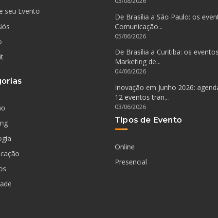
03/08/2026
e seu Evento
De Brasília a São Paulo: os even
Nós
Comunicação...
05/06/2026
o
De Brasília a Curitiba: os evento
it
Marketing de...
04/06/2026
orias
Inovação em Junho 2026: agen
12 eventos tran...
03/06/2026
ão
Tipos de Evento
ing
ogia
Online
cação
Presencial
os
dade