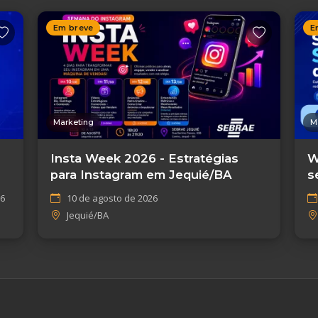
Em breve
E
Marketing
M
Insta Week 2026 - Estratégias
W
para Instagram em Jequié/BA
s
26
10 de agosto de 2026
Jequié/BA