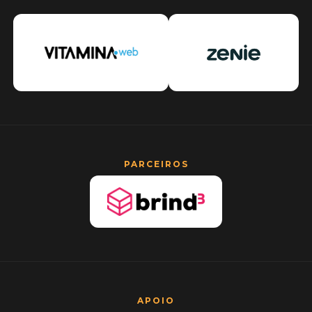
PARCEIROS
APOIO