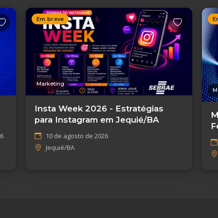
Em breve
E
Marketing
M
Insta Week 2026 - Estratégias
M
para Instagram em Jequié/BA
F
26
10 de agosto de 2026
D
Jequié/BA