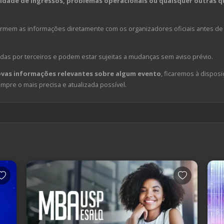
dade de ingressos, problemas operacionais ou quaisquer outras qu
em as informações diretamente com os organizadores oficiais antes de 
das por terceiros e podem estar sujeitas a mudanças sem aviso prévio.
ovas informações relevantes sobre algum evento
, ficaremos à disposi
pre o mais precisa e atualizada possível.