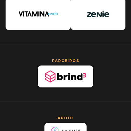
PARCEIROS
APOIO