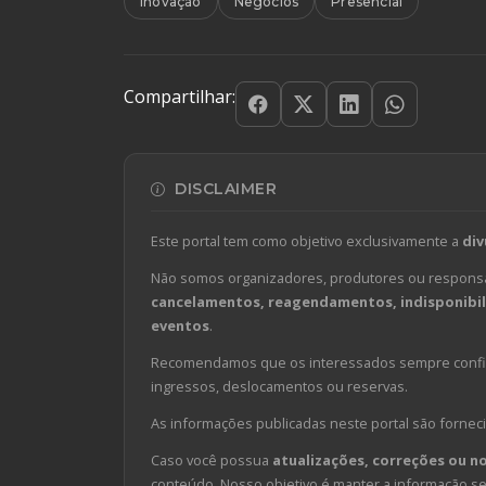
Inovação
Negócios
Presencial
Compartilhar:
DISCLAIMER
Este portal tem como objetivo exclusivamente a
div
Não somos organizadores, produtores ou responsá
cancelamentos, reagendamentos, indisponibili
eventos
.
Recomendamos que os interessados sempre confirm
ingressos, deslocamentos ou reservas.
As informações publicadas neste portal são forneci
Caso você possua
atualizações, correções ou n
conteúdo. Nosso objetivo é manter a informação sem