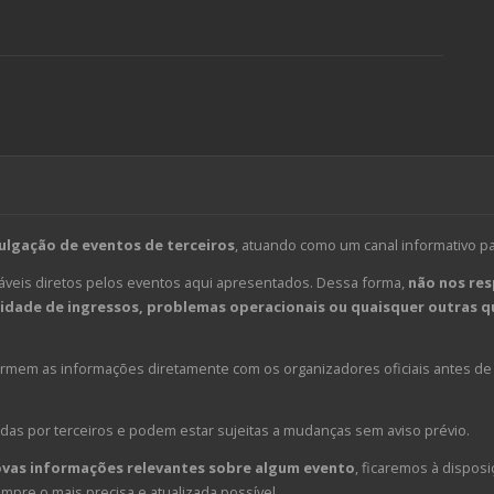
ulgação de eventos de terceiros
, atuando como um canal informativo p
veis diretos pelos eventos aqui apresentados. Dessa forma,
não nos res
dade de ingressos, problemas operacionais ou quaisquer outras qu
em as informações diretamente com os organizadores oficiais antes de 
das por terceiros e podem estar sujeitas a mudanças sem aviso prévio.
ovas informações relevantes sobre algum evento
, ficaremos à disposi
pre o mais precisa e atualizada possível.