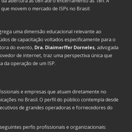
o da abertura às 08h até o encerramento às 18h. A
 que movem o mercado de ISPs no Brasil:
rega uma dimensão educacional relevante ao
údos de capacitação voltados especificamente para o
tora do evento,
Dra. Diaimerffer Dorneles
, advogada
rovedor de internet, traz uma perspectiva única que
ca da operação de um ISP.
ofissionais e empresas que atuam diretamente no
cações no Brasil. O perfil do público contempla desde
executivos de grandes operadoras e fornecedores do
eguintes perfis profissionais e organizacionais: