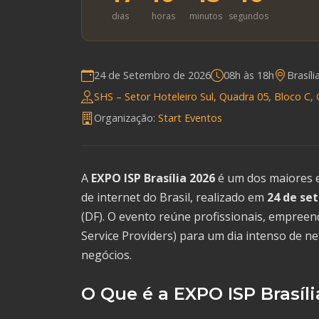
dias
horas
minutos
segundos
24 de Setembro de 2026
08h às 18h
Brasíl
SHS – Setor Hoteleiro Sul, Quadra 05, Bloco C, C
Organização:
Start Eventos
A
EXPO ISP Brasília 2026
é um dos maiores e
de internet do Brasil, realizado em
24 de se
(DF). O evento reúne profissionais, empree
Service Providers) para um dia intenso de n
negócios.
O Que é a EXPO ISP Brasíli