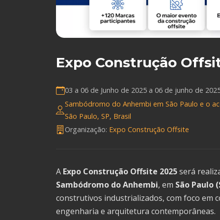
Expo Construção Offsi
03 a 06 de Junho de 2025 a
06 de junho de 202
Sambódromo do Anhembi em São Paulo e o aces
São Paulo, SP, Brasil
Organização:
Expo Construção Offsite
A
Expo
Construção
Offsite
2025
será
reali
Sambódromo
do
Anhembi
,
em
São
Paulo (
construtivos
industrializados,
com
foco
em
c
engenharia
e
arquitetura
contemporâneas.