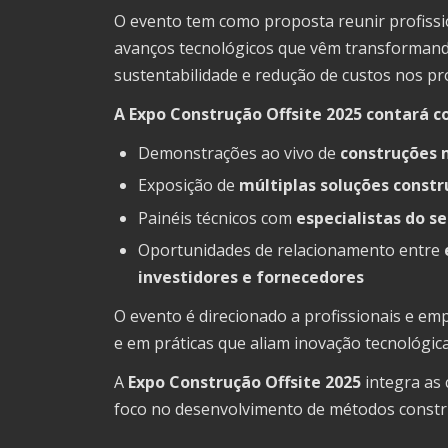
O
evento
tem
como
proposta
reunir
profiss
avanços
tecnológicos
que
vêm
transforman
sustentabilidade
e
redução
de
custos
nos
pr
A
Expo
Construção
Offsite
2025
contará
c
Demonstrações
ao
vivo
de
construções
Exposição
de
múltiplas
soluções
constr
Painéis
técnicos
com
especialistas
do
se
Oportunidades
de
relacionamento
entre
investidores
e
fornecedores
O
evento
é
direcionado
a
profissionais
e
emp
e
em
práticas
que
aliam
inovação
tecnológic
A
Expo
Construção
Offsite
2025
integra
as
foco
no
desenvolvimento
de
métodos
constr