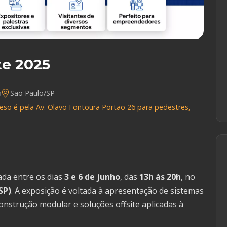
te 2025
5
São Paulo/SP
o é pela Av. Olavo Fontoura Portão 26 para pedestres,
zada
entre
os
dias
3
e
6
de
junho
,
das
13h
às
20h
,
no
SP)
.
A
exposição
é
voltada
à
apresentação
de
sistemas
onstrução
modular
e
soluções
offsite
aplicadas
à