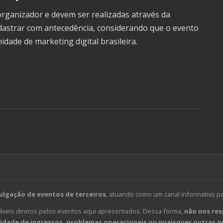
 organizador e devem ser realizadas através da
dastrar com antecedência, considerando que o evento
idade de marketing digital brasileira.
ulgação de eventos de terceiros
, atuando como um canal informativo p
veis diretos pelos eventos aqui apresentados. Dessa forma,
não nos res
dade de ingressos, problemas operacionais ou quaisquer outras qu