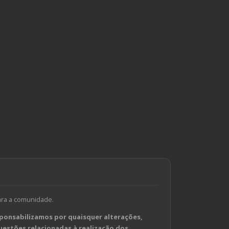
ara a comunidade.
ponsabilizamos por quaisquer alterações,
estões relacionadas à realização dos