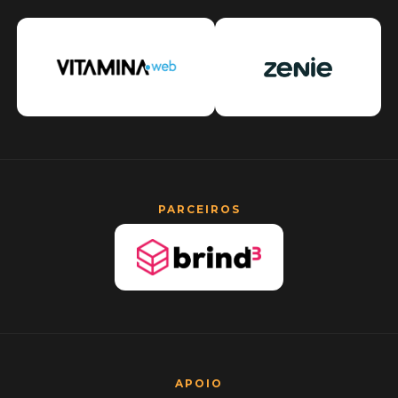
PARCEIROS
APOIO