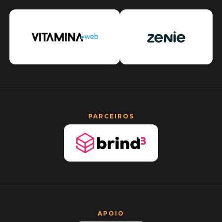
PARCEIROS
APOIO