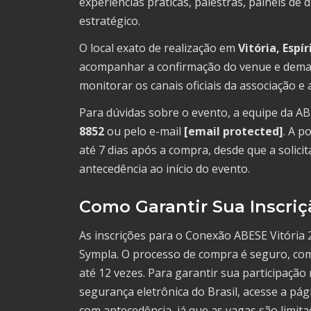
experiências práticas, palestras, painéis d
estratégico.
O local exato de realização em
Vitória, Espí
acompanhar a confirmação do venue e dema
monitorar os canais oficiais da associação e
Para dúvidas sobre o evento, a equipe da 
8852
ou pelo e-mail
[email protected]
. A p
até 7 dias após a compra, desde que a solic
antecedência ao início do evento.
Como Garantir Sua Inscriç
As inscrições para o Conexão ABESE Vitória 2
Sympla. O processo de compra é seguro, co
até 12 vezes. Para garantir sua participação
segurança eletrônica do Brasil, acesse a pág
com antecedência, já que as vagas são limita