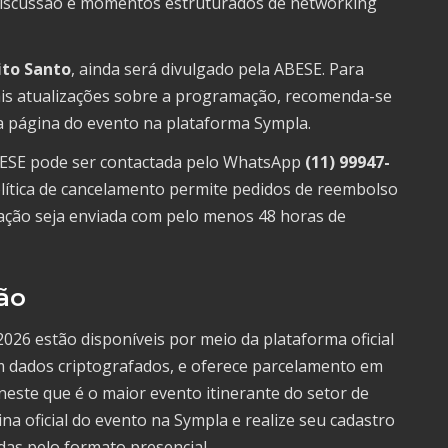
e discussão e momentos estruturados de networking
rito Santo
, ainda será divulgado pela ABESE. Para
is atualizações sobre a programação, recomenda-se
 a página do evento na plataforma Sympla.
ABESE pode ser contactada pelo WhatsApp
(11) 99947-
olítica de cancelamento permite pedidos de reembolso
itação seja enviada com pelo menos 48 horas de
ão
026 estão disponíveis por meio da plataforma oficial
m dados criptografados, e oferece parcelamento em
 neste que é o maior evento itinerante do setor de
ina oficial do evento na Sympla e realize seu cadastro
das pelo formato presencial.