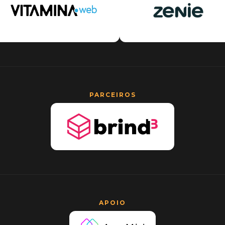
PARCEIROS
APOIO