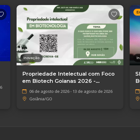
E
Inovação
I
Propriedade Intelectual com Foco
S
em Biotech Goianas 2026 -
B
26
Goiânia/GO
E
06 de agosto de 2026 - 13 de agosto de 2026
Goiânia/GO